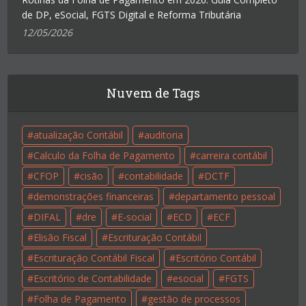
de DP, eSocial, FGTS Digital e Reforma Tributária
12/05/2026
Nuvem de Tags
atualização Contábil
auditoria
Calculo da Folha de Pagamento
carreira contábil
CFOP
cisão
contabilidade
DCTF
demonstrações financeiras
departamento pessoal
DIFAL
dre
E-social
ECD
ECF
Elisão Fiscal
Escrituração Contábil
Escrituração Contábil Fiscal
Escritório Contábil
Escritório de Contabilidade
esocial
FGTS
Folha de Pagamento
gestão de processos