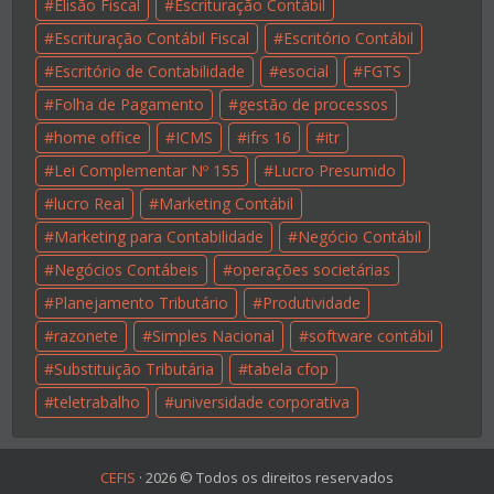
Elisão Fiscal
Escrituração Contábil
Escrituração Contábil Fiscal
Escritório Contábil
Escritório de Contabilidade
esocial
FGTS
Folha de Pagamento
gestão de processos
home office
ICMS
ifrs 16
itr
Lei Complementar Nº 155
Lucro Presumido
lucro Real
Marketing Contábil
Marketing para Contabilidade
Negócio Contábil
Negócios Contábeis
operações societárias
Planejamento Tributário
Produtividade
razonete
Simples Nacional
software contábil
Substituição Tributária
tabela cfop
teletrabalho
universidade corporativa
CEFIS
·
2026
© Todos os direitos reservados