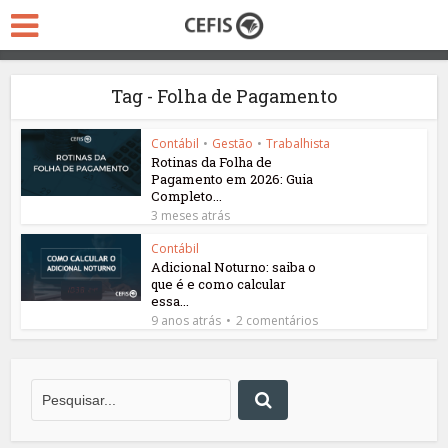
Tag - Folha de Pagamento
Contábil
•
Gestão
•
Trabalhista
Rotinas da Folha de
Pagamento em 2026: Guia
Completo...
3 meses atrás
Contábil
Adicional Noturno: saiba o
que é e como calcular
essa...
9 anos atrás
2 comentários