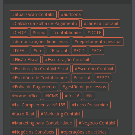
atualização Contábil
auditoria
Calculo da Folha de Pagamento
carreira contábil
CFOP
cisão
contabilidade
DCTF
demonstrações financeiras
departamento pessoal
DIFAL
dre
E-social
ECD
ECF
Elisão Fiscal
Escrituração Contábil
Escrituração Contábil Fiscal
Escritório Contábil
Escritório de Contabilidade
esocial
FGTS
Folha de Pagamento
gestão de processos
home office
ICMS
ifrs 16
itr
Lei Complementar Nº 155
Lucro Presumido
lucro Real
Marketing Contábil
Marketing para Contabilidade
Negócio Contábil
Negócios Contábeis
operações societárias