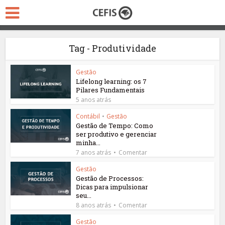
Tag - Produtividade
Gestão
Lifelong learning: os 7
Pilares Fundamentais
5 anos atrás
Contábil
•
Gestão
Gestão de Tempo: Como
ser produtivo e gerenciar
minha...
7 anos atrás
Comentar
Gestão
Gestão de Processos:
Dicas para impulsionar
seu...
8 anos atrás
Comentar
Gestão