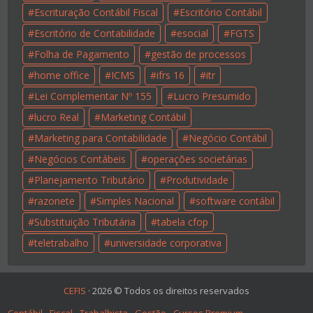
Escrituração Contábil Fiscal
Escritório Contábil
Escritório de Contabilidade
esocial
FGTS
Folha de Pagamento
gestão de processos
home office
ICMS
ifrs 16
itr
Lei Complementar Nº 155
Lucro Presumido
lucro Real
Marketing Contábil
Marketing para Contabilidade
Negócio Contábil
Negócios Contábeis
operações societárias
Planejamento Tributário
Produtividade
razonete
Simples Nacional
software contábil
Substituição Tributária
tabela cfop
teletrabalho
universidade corporativa
CEFIS
·
2026
© Todos os direitos reservados
Contábil
Fiscal
Trabalhista
Gestão
Cursos Premium