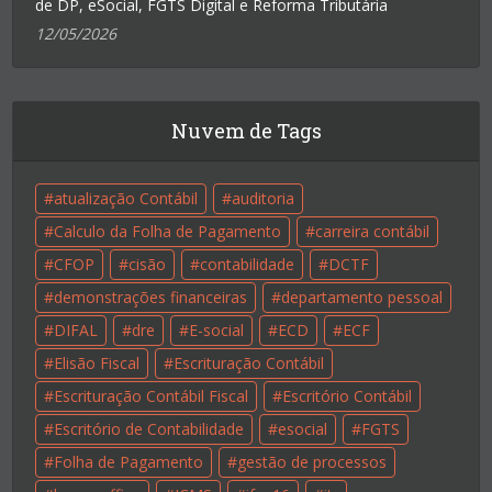
de DP, eSocial, FGTS Digital e Reforma Tributária
12/05/2026
Nuvem de Tags
atualização Contábil
auditoria
Calculo da Folha de Pagamento
carreira contábil
CFOP
cisão
contabilidade
DCTF
demonstrações financeiras
departamento pessoal
DIFAL
dre
E-social
ECD
ECF
Elisão Fiscal
Escrituração Contábil
Escrituração Contábil Fiscal
Escritório Contábil
Escritório de Contabilidade
esocial
FGTS
Folha de Pagamento
gestão de processos