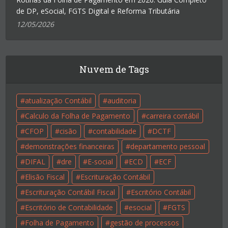
de DP, eSocial, FGTS Digital e Reforma Tributária
12/05/2026
Nuvem de Tags
atualização Contábil
auditoria
Calculo da Folha de Pagamento
carreira contábil
CFOP
cisão
contabilidade
DCTF
demonstrações financeiras
departamento pessoal
DIFAL
dre
E-social
ECD
ECF
Elisão Fiscal
Escrituração Contábil
Escrituração Contábil Fiscal
Escritório Contábil
Escritório de Contabilidade
esocial
FGTS
Folha de Pagamento
gestão de processos