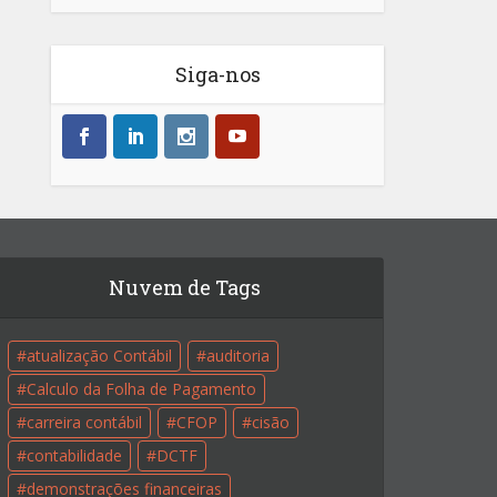
Siga-nos
Nuvem de Tags
atualização Contábil
auditoria
Calculo da Folha de Pagamento
carreira contábil
CFOP
cisão
contabilidade
DCTF
demonstrações financeiras