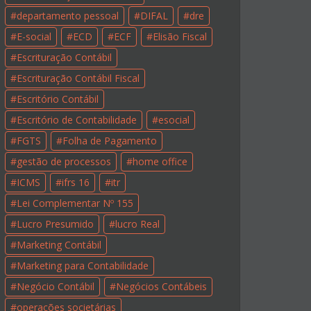
departamento pessoal
DIFAL
dre
E-social
ECD
ECF
Elisão Fiscal
Escrituração Contábil
Escrituração Contábil Fiscal
Escritório Contábil
Escritório de Contabilidade
esocial
FGTS
Folha de Pagamento
gestão de processos
home office
ICMS
ifrs 16
itr
Lei Complementar Nº 155
Lucro Presumido
lucro Real
Marketing Contábil
Marketing para Contabilidade
Negócio Contábil
Negócios Contábeis
operações societárias