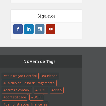
Siga-nos
Nuvem de Tags
atualização Contábil
auditoria
Calculo da Folha de Pagamento
carreira contábil
CFOP
cisão
contabilidade
DCTF
demonstrações financeiras