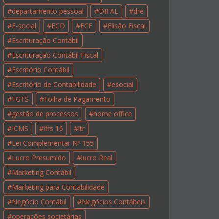
departamento pessoal
DIFAL
dre
E-social
ECD
ECF
Elisão Fiscal
Escrituração Contábil
Escrituração Contábil Fiscal
Escritório Contábil
Escritório de Contabilidade
esocial
FGTS
Folha de Pagamento
gestão de processos
home office
ICMS
ifrs 16
itr
Lei Complementar Nº 155
Lucro Presumido
lucro Real
Marketing Contábil
Marketing para Contabilidade
Negócio Contábil
Negócios Contábeis
operações societárias