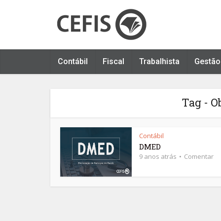
Contábil
Fiscal
Trabalhista
Gestão
Tag - O
Contábil
DMED
9 anos atrás
Comentar