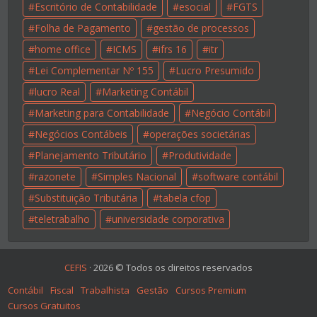
Escritório de Contabilidade
esocial
FGTS
Folha de Pagamento
gestão de processos
home office
ICMS
ifrs 16
itr
Lei Complementar Nº 155
Lucro Presumido
lucro Real
Marketing Contábil
Marketing para Contabilidade
Negócio Contábil
Negócios Contábeis
operações societárias
Planejamento Tributário
Produtividade
razonete
Simples Nacional
software contábil
Substituição Tributária
tabela cfop
teletrabalho
universidade corporativa
CEFIS
·
2026
© Todos os direitos reservados
Contábil
Fiscal
Trabalhista
Gestão
Cursos Premium
Cursos Gratuitos