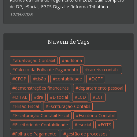
de DP, eSocial, FGTS Digital e Reforma Tributária
12/05/2026
Nuvem de Tags
atualização Contábil
auditoria
Calculo da Folha de Pagamento
carreira contábil
CFOP
cisão
contabilidade
DCTF
demonstrações financeiras
departamento pessoal
DIFAL
dre
E-social
ECD
ECF
Elisão Fiscal
Escrituração Contábil
Escrituração Contábil Fiscal
Escritório Contábil
Escritório de Contabilidade
esocial
FGTS
Folha de Pagamento
gestão de processos