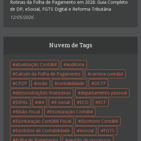
Rotinas da Folha de Pagamento em 2026: Guia Completo
de DP, eSocial, FGTS Digital e Reforma Tributária
12/05/2026
Nuvem de Tags
atualização Contábil
auditoria
Calculo da Folha de Pagamento
carreira contábil
CFOP
cisão
contabilidade
DCTF
demonstrações financeiras
departamento pessoal
DIFAL
dre
E-social
ECD
ECF
Elisão Fiscal
Escrituração Contábil
Escrituração Contábil Fiscal
Escritório Contábil
Escritório de Contabilidade
esocial
FGTS
Folha de Pagamento
gestão de processos