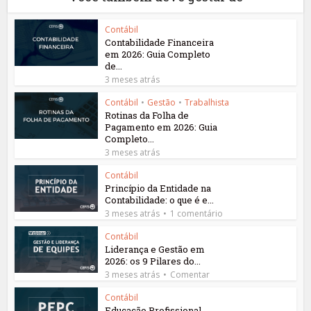
Contábil
Contabilidade Financeira
em 2026: Guia Completo
de...
3 meses atrás
Contábil
•
Gestão
•
Trabalhista
Rotinas da Folha de
Pagamento em 2026: Guia
Completo...
3 meses atrás
Contábil
Princípio da Entidade na
Contabilidade: o que é e...
3 meses atrás
1 comentário
Contábil
Liderança e Gestão em
2026: os 9 Pilares do...
3 meses atrás
Comentar
Contábil
Educação Profissional