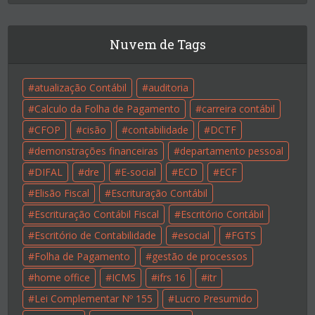
Nuvem de Tags
atualização Contábil
auditoria
Calculo da Folha de Pagamento
carreira contábil
CFOP
cisão
contabilidade
DCTF
demonstrações financeiras
departamento pessoal
DIFAL
dre
E-social
ECD
ECF
Elisão Fiscal
Escrituração Contábil
Escrituração Contábil Fiscal
Escritório Contábil
Escritório de Contabilidade
esocial
FGTS
Folha de Pagamento
gestão de processos
home office
ICMS
ifrs 16
itr
Lei Complementar Nº 155
Lucro Presumido