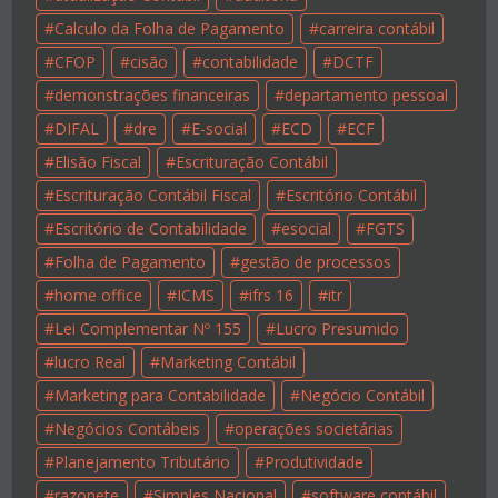
Calculo da Folha de Pagamento
carreira contábil
CFOP
cisão
contabilidade
DCTF
demonstrações financeiras
departamento pessoal
DIFAL
dre
E-social
ECD
ECF
Elisão Fiscal
Escrituração Contábil
Escrituração Contábil Fiscal
Escritório Contábil
Escritório de Contabilidade
esocial
FGTS
Folha de Pagamento
gestão de processos
home office
ICMS
ifrs 16
itr
Lei Complementar Nº 155
Lucro Presumido
lucro Real
Marketing Contábil
Marketing para Contabilidade
Negócio Contábil
Negócios Contábeis
operações societárias
Planejamento Tributário
Produtividade
razonete
Simples Nacional
software contábil