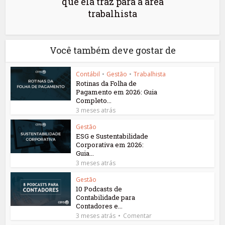
que ela traz para a área
trabalhista
Você também deve gostar de
Contábil
•
Gestão
•
Trabalhista
Rotinas da Folha de
Pagamento em 2026: Guia
Completo...
3 meses atrás
Gestão
ESG e Sustentabilidade
Corporativa em 2026:
Guia...
3 meses atrás
Gestão
10 Podcasts de
Contabilidade para
Contadores e...
3 meses atrás
Comentar