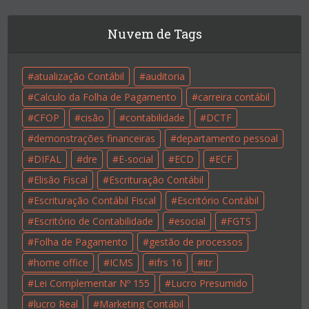
Nuvem de Tags
atualização Contábil
auditoria
Calculo da Folha de Pagamento
carreira contábil
CFOP
cisão
contabilidade
DCTF
demonstrações financeiras
departamento pessoal
DIFAL
dre
E-social
ECD
ECF
Elisão Fiscal
Escrituração Contábil
Escrituração Contábil Fiscal
Escritório Contábil
Escritório de Contabilidade
esocial
FGTS
Folha de Pagamento
gestão de processos
home office
ICMS
ifrs 16
itr
Lei Complementar Nº 155
Lucro Presumido
lucro Real
Marketing Contábil