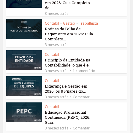
em 2026: Guia Completo
de...
3 meses atrás
Contábil
•
Gestão
•
Trabalhista
Rotinas da Folha de
Pagamento em 2026: Guia
Completo...
3 meses atrás
Contábil
Princípio da Entidade na
Contabilidade: o que é e...
3 meses atrás
1 comentário
Contábil
Liderança e Gestão em
2026: os 9 Pilares do...
3 meses atrás
Comentar
Contábil
Educação Profissional
Continuada (PEPC) 2026:
Guia...
3 meses atrás
Comentar