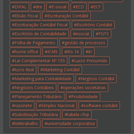
DIFAL
dre
E-social
ECD
ECF
Elisão Fiscal
Escrituração Contábil
Escrituração Contábil Fiscal
Escritório Contábil
Escritório de Contabilidade
esocial
FGTS
Folha de Pagamento
gestão de processos
home office
ICMS
ifrs 16
itr
Lei Complementar Nº 155
Lucro Presumido
lucro Real
Marketing Contábil
Marketing para Contabilidade
Negócio Contábil
Negócios Contábeis
operações societárias
Planejamento Tributário
Produtividade
razonete
Simples Nacional
software contábil
Substituição Tributária
tabela cfop
teletrabalho
universidade corporativa